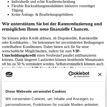
Individuelle und echte Kreditentscheidung
Flexible Rückzahlungsmodalitäten inklusive vorzeitiger
Tilgung
Keine Antrags- & Bearbeitungsgebühren
Wir unterstützen Sie bei der Ratenreduzierung und
ermöglichen Ihnen neue finanzielle Chancen.
Sie können jeden Kredit ablösen, ob Dispokredite, Ratenkredite
oder Kreditkarten – Sie bekommen bei unveränderten Bedingungen
vorteilhaftere Konditionen. Daher bieten sich für Sie neue
wirtschaftliche Möglichkeiten, zudem Sie zum
VIP-
Umschuldungskredit
einen Neubedarf parallel mitfinanzieren
können. Dank längeren Laufzeiten können bestehende Monatsraten
oft bis zu 50 % vermindert werden. Selbstverständlich können auch
einige Kredite vom
VIP-Umschuldungskredit
ausgenommen
werden. Jederzeit ist eine Teil- oder Vollablösung möglich, auch
überwiegend ohne Vorfälligkeitsentschädigung.
In unserem
VIP-Antragsformular
können Sie alle Ihre
abzulösenden Ratenkredite angeben. Sie bekommen dann ein für
Diese Webseite verwendet Cookies
Sie erstelltes individuelles Angebot ohne Vorkosten.
Wir verwenden Cookies, um Inhalte und Anzeigen zu
Ihre Vorteile
personalisieren, Funktionen für soziale Medien anbieten