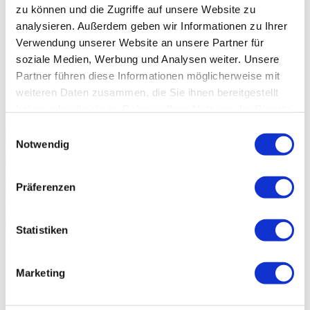
zu können und die Zugriffe auf unsere Website zu
Sparen:
Ihre monatlichen Ausgaben können gesenkt werden
analysieren. Außerdem geben wir Informationen zu Ihrer
Günstige Zinsen:
Profitieren Sie von unseren attraktiven
Verwendung unserer Website an unsere Partner für
Zinssätzen
Mehr Übersicht:
Nur noch eine Rate anstelle mehrerer
soziale Medien, Werbung und Analysen weiter. Unsere
Finanzielle Entlastung:
Durch geringere monatliche Rate,
Partner führen diese Informationen möglicherweise mit
haben Sie neue finanzielle Möglichkeiten
weiteren Daten zusammen, die Sie ihnen bereitgestellt
So einfach geht’s
haben oder die sie im Rahmen Ihrer Nutzung der Dienste
gesammelt haben.
Einwilligungsauswahl
Notwendig
Antrag online ausfüllen
Nach telefonischer Beratung Kreditvertrag erhalten
Präferenzen
Unterschriebenen Kreditvertrag samt Unterlagen an uns
zurücksenden
Statistiken
Schnell gewünschten Geldbetrag erhalten
Marketing