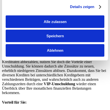
Details zeigen
Jetzt ist der richtige Zeitpunkt eine „VIP-
Alle zulassen
Umschuldung“ zu beantragen
In den vergangenen Jahren wurden die Zinsen mehrfach von der
Speichern
EZB (Europäische Zentralbank) reduziert, sodass die Banken die
Kreditzinsen auch gesenkt haben. Durch die gesenkten Zinsen ist
zurzeit eine
VIP-Umschuldung
sehr empfehlenswert.
Ablehnen
Bevor Sie weiter Ihre veralteten und meist mit hohen Zinssätzen Ihre
Kreditraten abbezahlen, nutzen Sie doch die Vorteile einer
Umschuldung. Sie können dadurch alte Zinssätze zu neuen,
erheblich niedrigeren Zinssätzen ablösen. Dazukommt, dass Sie bei
diversen Krediten bei unterschiedlichen Kreditgebern mit
verschiedenen Beiträgen, und wahrscheinlich auch zu anderen
Zahlungszeiten durch eine
VIP-Umschuldung
wieder einen
Überblick über Ihre monatlichen finanziellen Belastungen
bekommen.
Vorteil für Sie: