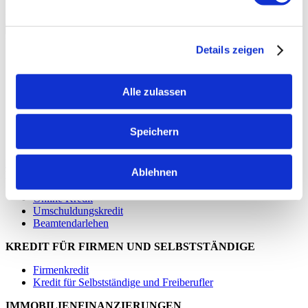
VIP-Kedit.de ist eine Marke der
UNTERNEHMEN
Details zeigen
Über uns
Kontakt
Datenschutz
Alle zulassen
Informationspflichten
AGB
Schufa-Erklärung
Speichern
Impressum
Vertrag widerrufen
Ablehnen
KREDITE FÜR DEN PRIVATHAUSHALT
Online Kredit
Umschuldungskredit
Beamtendarlehen
KREDIT FÜR FIRMEN UND SELBSTSTÄNDIGE
Firmenkredit
Kredit für Selbstständige und Freiberufler
IMMOBILIENFINANZIERUNGEN