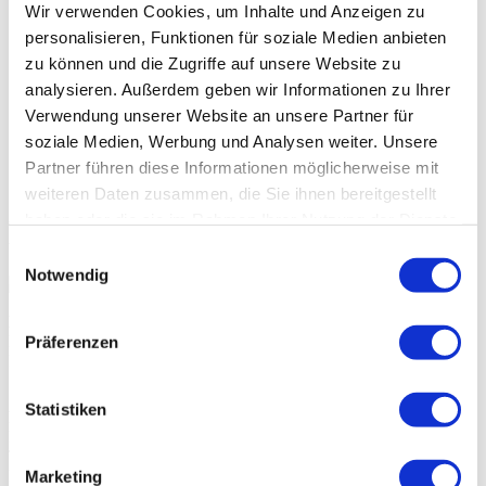
Wir verwenden Cookies, um Inhalte und Anzeigen zu
Onlinekredit
Umschuldungskredit
Beamtendarlehen
personalisieren, Funktionen für soziale Medien anbieten
zu können und die Zugriffe auf unsere Website zu
Immobilienfinanzierung
analysieren. Außerdem geben wir Informationen zu Ihrer
Verwendung unserer Website an unsere Partner für
Baufinanzierung
Baufinanzierung ohne Eigenkapital
Mit der
Immobilie Kredite ablösen
Modernisierungskredit
soziale Medien, Werbung und Analysen weiter. Unsere
Baufinanzierung trotz Schufa
Partner führen diese Informationen möglicherweise mit
Über Uns
weiteren Daten zusammen, die Sie ihnen bereitgestellt
haben oder die sie im Rahmen Ihrer Nutzung der Dienste
Kontaktieren Sie uns
gesammelt haben.
Einwilligungsauswahl
Notwendig
Postanschrift:
Hegner & Möller GmbH
Präferenzen
Bornholmer Straße 72
10439 Berlin
Statistiken
Persönlich erreichbar:
Mo – Fr: 8:30 – 18:00 Uhr
Tel.: 030 / 2000 399 – 33
Fax: 030 / 2000 399 – 99
Marketing